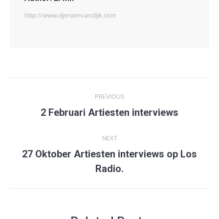
http://www.djerwinvandijk.com
Post
PREVIOUS
navigation
2 Februari Artiesten interviews
Previous
post:
NEXT
27 Oktober Artiesten interviews op Los
Next
Radio.
post: