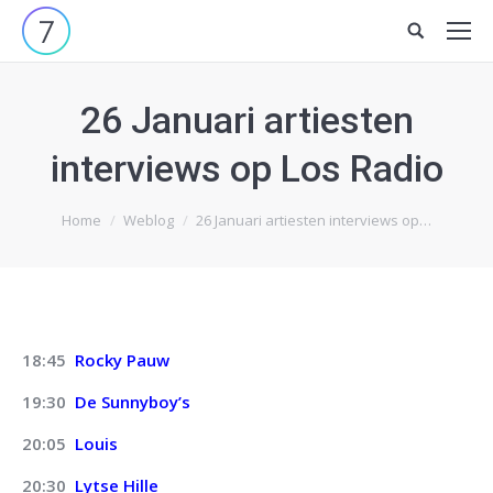
Site
search:
26 Januari artiesten
interviews op Los Radio
Je bent hier:
Home
Weblog
26 Januari artiesten interviews op…
18:45
Rocky Pauw
19:30
De Sunnyboy’s
20:05
Louis
20:30
Lytse Hille