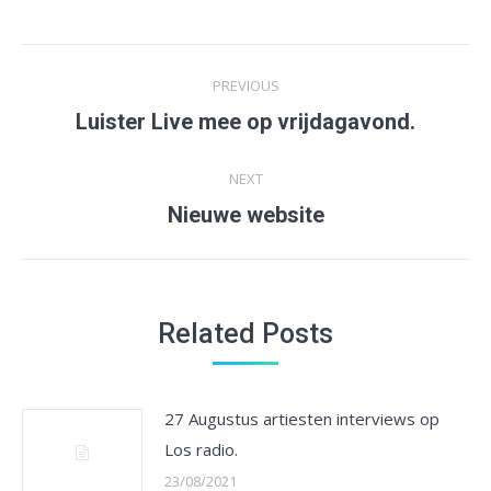
Post
PREVIOUS
navigation
Luister Live mee op vrijdagavond.
Previous
post:
NEXT
Nieuwe website
Next
post:
Related Posts
27 Augustus artiesten interviews op
Los radio.
23/08/2021