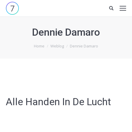
Site
search:
Dennie Damaro
Je bent hier:
Home
Weblog
Dennie Damaro
Alle Handen In De Lucht